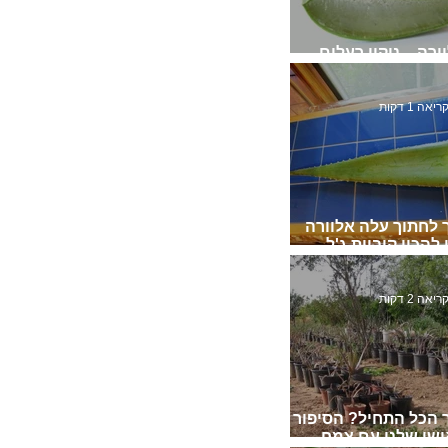
ורה – ניקוי רעלים
גת)
יאה 1 דקות
 לחתוך עלה אלוורה
 להכין קוביות ג'ל
ורה לשתייה
יאה 2 דקות
 הכל התחיל? הסיפור
שי שלנו עם צמח