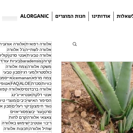
שאלות
אודותינו
חנות המוצרים
ALORGANIC
אלוורה רפואית
אלוורה אורגנית
אלוורה לשתייה
ג'ל אלוורה
אלוורה טבעית
אנטי סרטן
קוליט
קרוהן
baradensis
בעיות עור
דל
משקה אלוורה
צמח אלוורה
כולסטרול
מעי רגיז
סבון טבעי
צמח מרפא
icemanan
אייסמנא
כוויות
סכרת
ALOE
FAQ
אטופי
אלוורה ברבדנסיס
אלוורה קפוא
אנטי דלקת
אנטיאייג'ינג
הסיפור האישי
כיבים
מוצרי טיפ
נוגד חימצון
ניקוי רעלים
סבון אל
סרטן
עור יבש
פסוריאזיס
צאצאי אלוורה
קרם לחות
ריבוי וגטטיבי
שימוש באלוורה
שתיל אלוורה
תכונות אלוורה