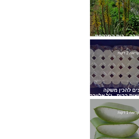
ורה – בית המרקחת
 הטבע
יאה 2 דקות
ים להכין משקה
אות בבית - ג'ל אלוורה
י בקוביות קפואות !
יאה 1 דקות