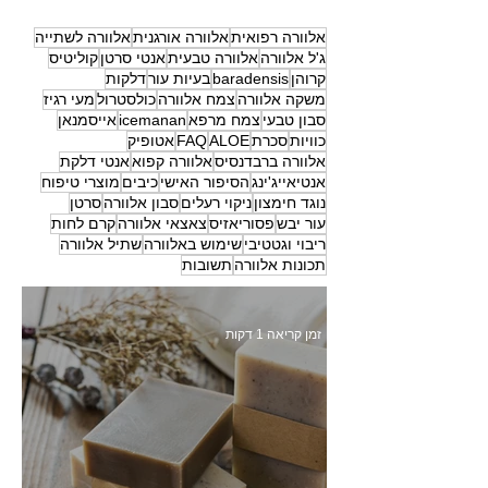
אלוורה רפואית
אלוורה אורגנית
אלוורה לשתייה
ג'ל אלוורה
אלוורה טבעית
אנטי סרטן
קוליטיס
קרוהן
baradensis
בעיות עור
דלקות
משקה אלוורה
צמח אלוורה
כולסטרול
מעי רגיז
סבון טבעי
צמח מרפא
icemanan
אייסמנאן
כוויות
סכרת
ALOE
FAQ
אטופיק
אלוורה ברבדנסיס
אלוורה קפוא
אנטי דלקת
אנטיאייג'ינג
הסיפור האישי
כיבים
מוצרי טיפוח
נוגד חימצון
ניקוי רעלים
סבון אלוורה
סרטן
עור יבש
פסוריאזיס
צאצאי אלוורה
קרם לחות
ריבוי וגטטיבי
שימוש באלוורה
שתיל אלוורה
תכונות אלוורה
תשובות
זמן קריאה 1 דקות