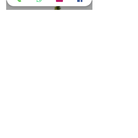
במוצרי Alorganic מוצרי
אלוורה רפואית טבעיים
לטיפול בעור
זמן קריאה 10 דקות
אלוורה – בית המרקחת של
הטבע
זמן קריאה 2 דקות