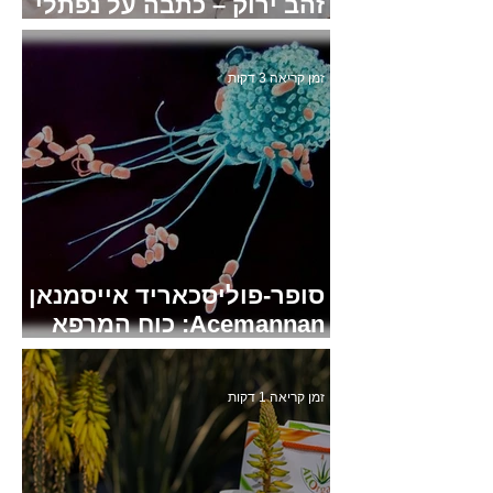
זהב ירוק – כתבה על נפתלי
פלדמן
זמן קריאה 3 דקות
סופר-פוליסכאריד אייסמנאן
Acemannan: כוח המרפא
של אלוורה
זמן קריאה 1 דקות