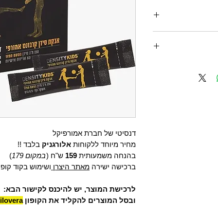
חברת אמורפיקל
יאופורוזיס. נוסחה
עצם, לתמוך
ון לשברים. הצפיפות
עולה על תוספי סידן אחרים עם שיעורי ספיגה גבוהים פי 2
ביות של סידן הן
 העצם. מחקרים אלו
מערכת החיסונית
דנסיטי
של חברת אמורפיקל
מחיר מיוחד ללקוחות
אלורגניק
בלבד !!
מורפיקל:
בהנחה משמעותית
159
ש"ח (
במקום 179
)
ברכישה ישירה
מאתר היצרן
ושימוש בקוד קופו
לרכישת המוצר, יש להיכנס לקישור הבא:
ובסל המוצרים להקליד את הקופון
ilovera