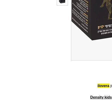
ן
ilovera
Density kids