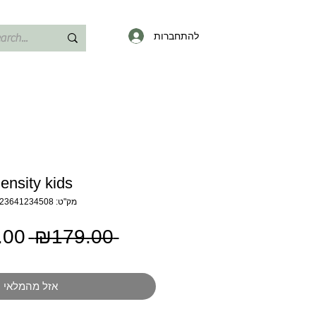
להתחברות
ensity kids
מק"ט: 46523641234508
מחי
.00
 ₪179.00 
רגיל
אזל מהמלאי