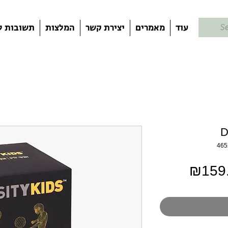
עוד
מאמרים
יצירת קשר
המלצות
תשובות ל
D
ר
מחיר
₪159
מבצע