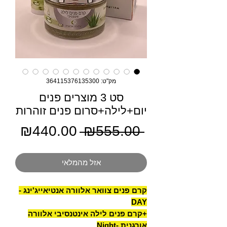
מק"ט: 364115376135300
סט 3 מוצרים פנים
יום+לילה+סרום פנים זוהרות
מחיר
מחי
₪440.00
 ₪555.00 
רגיל
מבצ
אזל מהמלאי
קרם פנים צוואר אלוורה אנטיאייג'ינג -
DAY
+קרם פנים לילה אינטנסיבי אלוורה
אורגנית -Night