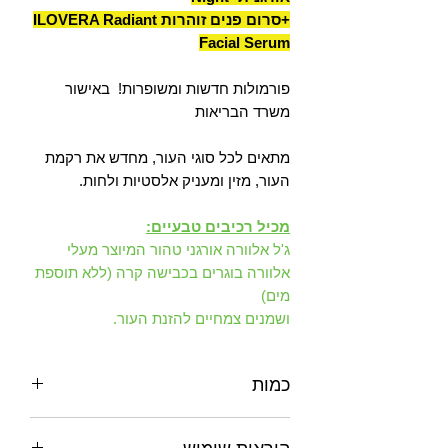
+סרום פנים זוהרות ILOVERA Radiant
Facial Serum
פורמולות חדשות ומשופרות! באישור
משרד הבריאות
מתאים לכל סוגי העור, מחדש את רקמת
העור, מזין ומעניק אלסטיות ולחות.
מכיל רכיבים טבעיים:
ג'ל אלוורה אורגני טהור המיוצר מעלי
אלוורה בוגרים בכבישה קרה (ללא תוספת
מים)
ושמנים צמחיים להזנת העור.
כמות
50 גרם+50גרם+50גרם