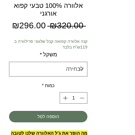
אלוורה 100% טבעי קפוא
אורגני
מחיר
מחי
₪296.00
 ₪320.00 
רגיל
מבצ
קנה אלוורה קפואה קבל שלגוני פרילוורה ב
119ש"ח בלבד
משקל
*
כמות
*
הוספה לסל
מה הופך את ג'ל האלוורה שלנו לטובה