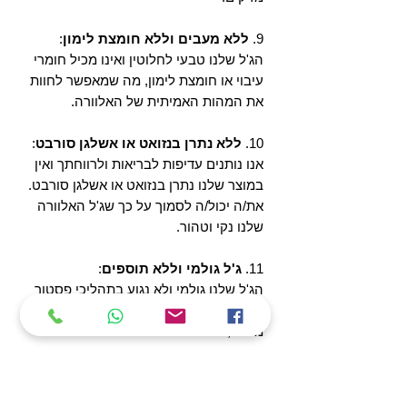
9.
ללא מעבים וללא חומצת לימון
:
הג'ל שלנו טבעי לחלוטין ואינו מכיל חומרי
עיבוי או חומצת לימון, מה שמאפשר לחוות
את המהות האמיתית של האלוורה.
10.
ללא נתרן בנזואט או אשלגן סורבט
:
אנו נותנים עדיפות לבריאות ולרווחתך ואין
במוצר שלנו נתרן בנזואט או אשלגן סורבט.
את/ה יכול/ה לסמוך על כך שג'ל האלוורה
שלנו נקי וטהור.
11.
ג'ל גולמי וללא תוספים
:
הג'ל שלנו גולמי ולא נגוע בתהליכי פסטור
או חימום. אנו שומרים עליו ללא כל תוסף
מיותר, ומבטיחים את שלמותו הטבעית.
12.
כשרות ופסח
:
אנו מקפידים על כשרות מחמירה, כולל